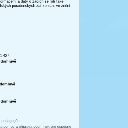
formacemi a daty o žácích se řídí také
lských poradenských zařízeních, ve znění
71 427
í domluvě
í domluvě
í domluvě
 i pedagogům
cká pomoc a příprava podmínek pro úspěšné