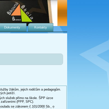
Dokumenty
Kontakty
 služby žákům, jejich rodičům a pedagogům.
ých potíží.
kých služeb přímo na škole. ŠPP úzce
 zařízeními (PPP, SPC).
souladu se zákonem č.101/2000 Sb., o