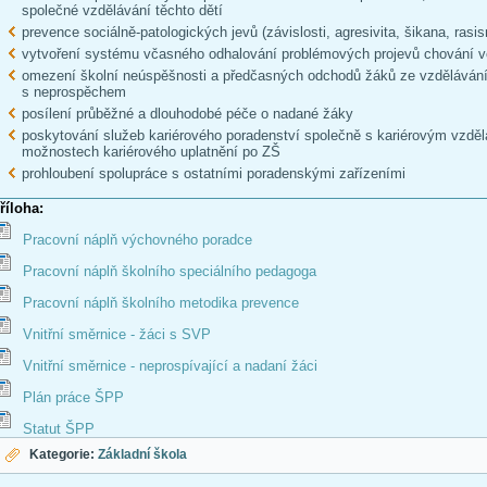
společné vzdělávání těchto dětí
prevence sociálně-patologických jevů (závislosti, agresivita, šikana, ras
vytvoření systému včasného odhalování problémových projevů chování v
omezení školní neúspěšnosti a předčasných odchodů žáků ze vzdělávání
s neprospěchem
posílení průběžné a dlouhodobé péče o nadané žáky
poskytování služeb kariérového poradenství společně s kariérovým vzdě
možnostech kariérového uplatnění po ZŠ
prohloubení spolupráce s ostatními poradenskými zařízeními
říloha:
Pracovní náplň výchovného poradce
Pracovní náplň školního speciálního pedagoga
Pracovní náplň školního metodika prevence
Vnitřní směrnice - žáci s SVP
Vnitřní směrnice - neprospívající a nadaní žáci
Plán práce ŠPP
Statut ŠPP
Kategorie:
Základní škola