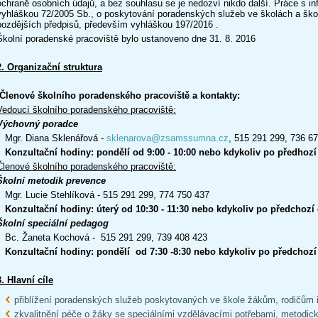
ochraně osobních údajů, a bez souhlasu se je nedozví nikdo další. Práce s in
vyhláškou 72/2005 Sb., o poskytování poradenských služeb ve školách a ško
pozdějších předpisů, především vyhláškou 197/2016 .
Školní poradenské pracoviště bylo ustanoveno dne 31. 8. 2016
2. Organizační struktura
Členové školního poradenského pracoviště a kontakty:
Vedoucí školního poradenského pracoviště:
Výchovný poradce
Mgr. Diana Sklenářová -
sklenarova@zsamssumna.cz
, 515 291 299, 736 6
Konzultační hodiny: pondělí od 9:00 - 10:00 nebo kdykoliv po předhoz
Členové školního poradenského pracoviště:
Školní metodik prevence
Mgr. Lucie Stehlíková - 515 291 299, 774 750 437
Konzultační hodiny: úterý od 10:30 - 11:30 nebo kdykoliv po předchoz
Školní speciální pedagog
Bc. Žaneta Kochová - 515 291 299, 739 408 423
Konzultační hodiny: pondělí od 7:30 -8:30 nebo kdykoliv po předchoz
3. Hlavní cíle
přiblížení poradenských služeb poskytovaných ve škole žákům, rodičům
zkvalitnění péče o žáky se speciálními vzdělávacími potřebami, metodi