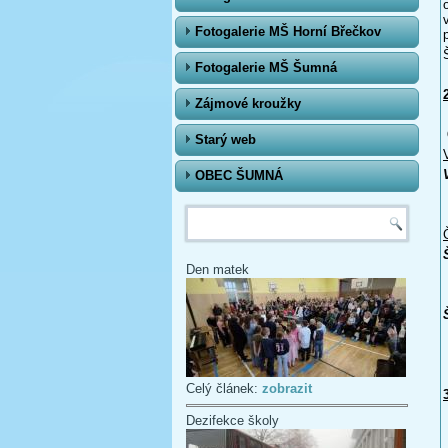
Fotogalerie MŠ Horní Břečkov
Fotogalerie MŠ Šumná
Zájmové kroužky
Starý web
OBEC ŠUMNÁ
Vyhledávání
Den matek
Celý článek:
zobrazit
Dezifekce školy