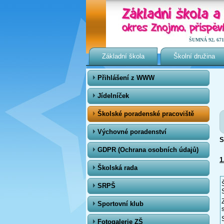
ŠUMNÁ 92, 671 0
Základní škola
Školní družina
Přihlášení z WWW
Jídelníček
Školské poradenské pracoviště
Výchovné poradenství
S
GDPR (Ochrana osobních údajů)
1
Školská rada
SRPŠ
Sportovní klub
Fotogalerie ZŠ