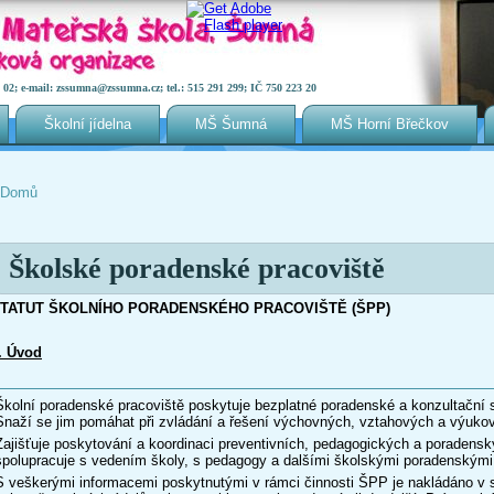
2; e-mail: zssumna@zssumna.cz; tel.: 515 291 299; IČ 750 223 20
Školní jídelna
MŠ Šumná
MŠ Horní Břečkov
Domů
Jste zde
Školské poradenské pracoviště
TATUT ŠKOLNÍHO PORADENSKÉHO PRACOVIŠTĚ (ŠPP)
. Úvod
Školní poradenské pracoviště poskytuje bezplatné poradenské a konzultační
Snaží se jim pomáhat při zvládání a řešení výchovných, vztahových a výukov
Zajišťuje poskytování a koordinaci preventivních, pedagogických a poradens
spolupracuje s vedením školy, s pedagogy a dalšími školskými poradenskými
S veškerými informacemi poskytnutými v rámci činnosti ŠPP je nakládáno v 