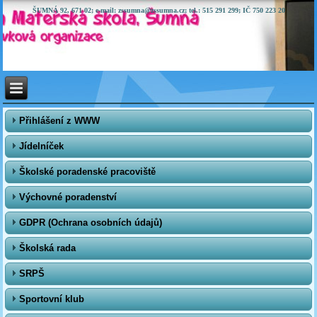
ŠUMNÁ 92, 671 02; e-mail: zssumna@zssumna.cz; tel.: 515 291 299; IČ 750 223 20
Přihlášení z WWW
Jídelníček
Školské poradenské pracoviště
Výchovné poradenství
GDPR (Ochrana osobních údajů)
Školská rada
SRPŠ
Sportovní klub