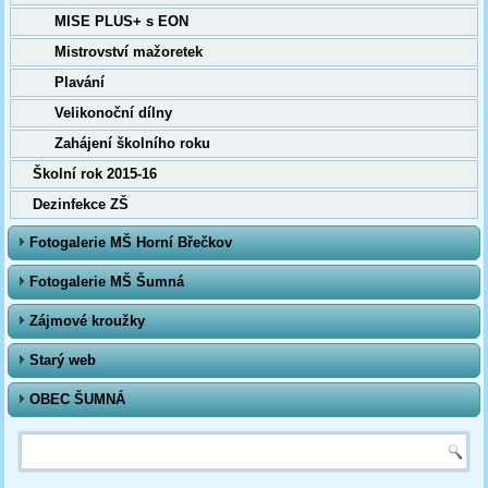
MISE PLUS+ s EON
Mistrovství mažoretek
Plavání
Velikonoční dílny
Zahájení školního roku
Školní rok 2015-16
Dezinfekce ZŠ
Fotogalerie MŠ Horní Břečkov
Fotogalerie MŠ Šumná
Zájmové kroužky
Starý web
OBEC ŠUMNÁ
Vyhledávání