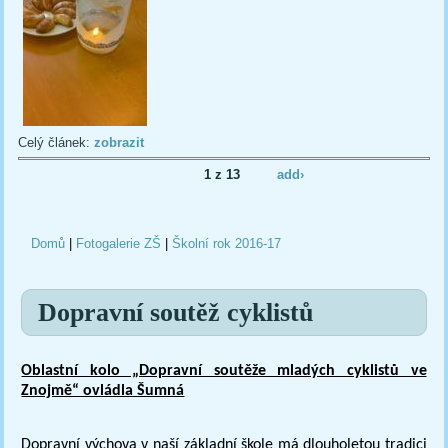
Celý článek:
zobrazit
1 z 13
add›
Domů
|
Fotogalerie ZŠ
|
Školní rok 2016-17
Jste zde
Dopravní soutěž cyklistů
Oblastní kolo „Dopravní soutěže mladých cyklistů ve
Znojmě“ ovládla Šumná
Dopravní výchova v naší základní škole má dlouholetou tradici