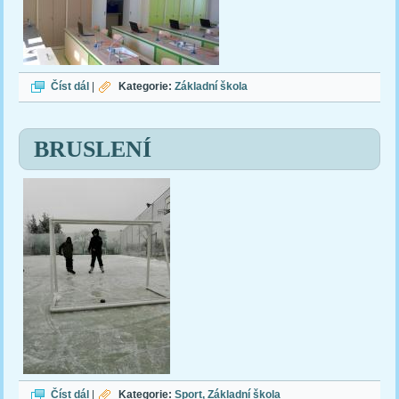
Nové učebny
Číst dál
|
Kategorie:
Základní škola
BRUSLENÍ
BRUSLENÍ
Číst dál
|
Kategorie:
Sport
Základní škola