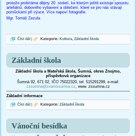
protože probíráme dějiny 20. století, ke kterým ještě existuje spoustu
artefaktů, dobového vybavení a oblečení, které se pro nás stávají
pomůckami při výuce. Více napoví fotografie.
Mgr. Tomáš Zezula
DĚJEPIS ZAJÍMAVĚ
Číst dál
|
Kategorie:
Kultura
Základní škola
Základní škola
Základní škola a Mateřská škola, Šumná, okres Znojmo,
příspěvková organizace
Šumná 92, 671 02, IČO 75022320, tel. 515291299, e-mail:
zssumna@zsamssumna.cz
, www. zssumna.cz
Základní informace
Základní škola
Číst dál
|
Kategorie:
Základní škola
Vánoční besídka