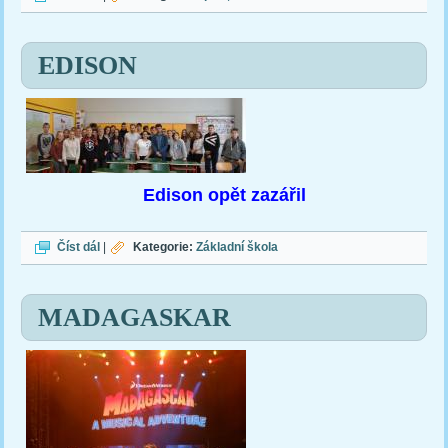
EDISON
Edison opět zazářil
EDISON
Číst dál
|
Kategorie:
Základní škola
MADAGASKAR