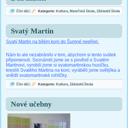
Den matek
Číst dál
|
Kategorie:
Kultura
Mateřská škola
Základní škola
Svatý Martin
Svatý Martin na bílém koni do Šumné nepřijel.
Nám to ale nezabránilo v tom, abychom si tento svátek
připomenuli. Seznámili jsme se s pověstí o Svatém
Martinovi, vyrobili jsme si svatomartinskou husičku,
kreslili Svatého Martina na koni, vyráběli jsme světýlka a
snědli svatomartinské rohlíčky.
Svatý Martin
Číst dál
|
Kategorie:
Kultura
Základní škola
Nové učebny