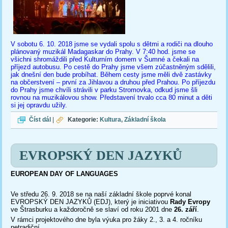
V sobotu 6. 10. 2018 jsme se vydali spolu s dětmi a rodiči na dlouho
plánovaný muzikál Madagaskar do Prahy. V 7:40 hod. jsme se
všichni shromáždili před Kulturním domem v Šumné a čekali na
příjezd autobusu. Po cestě do Prahy jsme všem zúčastněným sdělili,
jak dnešní den bude probíhat. Během cesty jsme měli dvě zastávky
na občerstvení – první za Jihlavou a druhou před Prahou. Po příjezdu
do Prahy jsme chvíli strávili v parku Stromovka, odkud jsme šli
rovnou na muzikálovou show. Představení trvalo cca 80 minut a děti
si jej opravdu užily.
MADAGASKAR
Číst dál
|
Kategorie:
Kultura
Základní škola
EVROPSKÝ DEN JAZYKŮ
EUROPEAN DAY OF LANGUAGES
Ve středu 26. 9. 2018 se na naší základní škole poprvé konal
EVROPSKÝ DEN JAZYKŮ (EDJ), který je iniciativou
Rady Evropy
ve Štrasburku a každoročně se slaví od roku 2001 dne
26. září
.
V rámci projektového dne byla výuka pro žáky 2., 3. a 4. ročníku
netradiční.