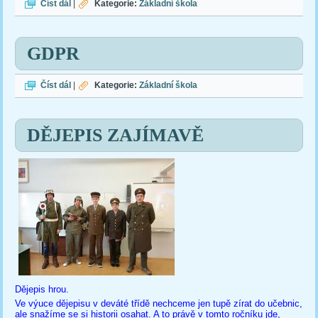
Tablo
Číst dál
|
Kategorie:
Základní škola
GDPR
GDPR
Číst dál
|
Kategorie:
Základní škola
DĚJEPIS ZAJÍMAVĚ
Dějepis hrou.
Ve výuce dějepisu v deváté třídě nechceme jen tupě zírat do učebnic,
ale snažíme se si historii osahat. A to právě v tomto ročníku jde,