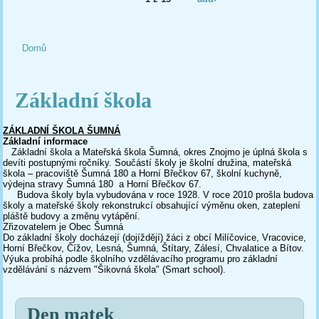
Domů
Jste zde
Základní škola
ZÁKLADNÍ ŠKOLA ŠUMNÁ
Základní informace
Základní škola a Mateřská škola Šumná, okres Znojmo je úplná škola s
devíti postupnými ročníky. Součástí školy je školní družina, mateřská
škola – pracoviště Šumná 180 a Horní Břečkov 67, školní kuchyně,
výdejna stravy Šumná 180 a Horní Břečkov 67.
Budova školy byla vybudována v roce 1928. V roce 2010 prošla budova
školy a mateřské školy rekonstrukcí obsahující výměnu oken, zateplení
pláště budovy a změnu vytápění.
Zřizovatelem je Obec Šumná
Do základní školy docházejí (dojíždějí) žáci z obcí Milíčovice, Vracovice,
Horní Břečkov, Čížov, Lesná, Šumná, Štítary, Zálesí, Chvalatice a Bítov.
Výuka probíhá podle školního vzdělávacího programu pro základní
vzdělávání s názvem "Šikovná škola" (Smart school).
Den matek