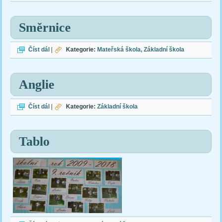
Směrnice
Směrnice
Číst dál
|
Kategorie:
Mateřská škola
Základní škola
Anglie
Anglie
Číst dál
|
Kategorie:
Základní škola
Tablo