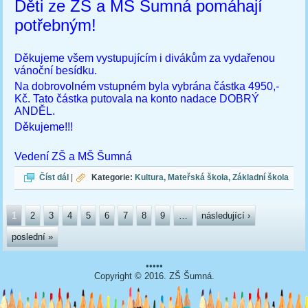
Děti ze ZŠ a MŠ Šumná pomáhají
potřebným!
Děkujeme všem vystupujícím i divákům za vydařenou
vánoční besídku.
Na dobrovolném vstupném byla vybrána částka 4950,-
Kč. Tato částka putovala na konto nadace DOBRÝ
ANDĚL.
Děkujeme!!!
Vedení ZŠ a MŠ Šumná
Vánoční besídka
Číst dál
|
Kategorie:
Kultura
Mateřská škola
Základní škola
Stránky
1
2
3
4
5
6
7
8
9
…
následující ›
poslední »
•••••
Copyright © 2016. ZŠ Šumná.