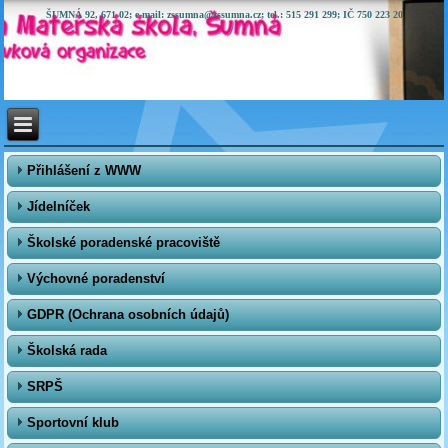
ŠUMNÁ 92, 671 02; e-mail: zssumna@zssumna.cz; tel.: 515 291 299; IČ 750 223 20
Přihlášení z WWW
Jídelníček
Školské poradenské pracoviště
Výchovné poradenství
GDPR (Ochrana osobních údajů)
Školská rada
SRPŠ
Sportovní klub