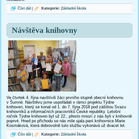
EVROPSKÝ DEN JAZYKŮ
Číst dál
|
Kategorie:
Základní škola
Návštěva knihovny
Ve čtvrtek 4. října navštívili žáci prvního stupně obecní knihovnu
v Šumné. Návštěvu jsme uspořádali v rámci projektu Týdne
knihoven, který se konal od 1. do 7. října 2018 pod záštitou Svazu
knihovníků a informačních pracovníků České republiky. Letošní
ročník Týdne knihoven byl už 22., přesto mnozí z nás byli v knihovně
poprvé. Hned po příchodu se nás mile ujala paní knihovnice Marie
Kosmáková, která dobrovolně tuto službu vykonává už dvacet let.
Návštěva knihovny
Číst dál
|
Kategorie:
Základní škola