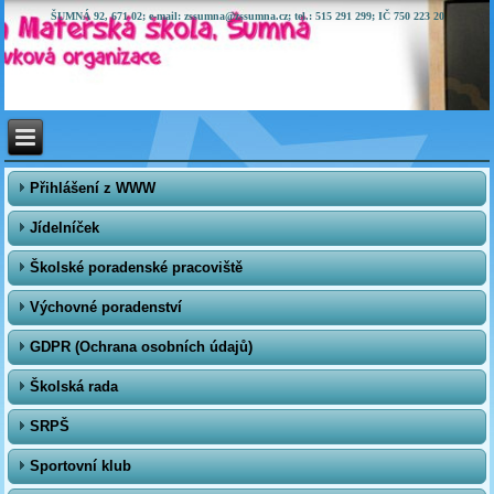
ŠUMNÁ 92, 671 02; e-mail: zssumna@zssumna.cz; tel.: 515 291 299; IČ 750 223 20
Přihlášení z WWW
Jídelníček
Školské poradenské pracoviště
Výchovné poradenství
GDPR (Ochrana osobních údajů)
Školská rada
SRPŠ
Sportovní klub