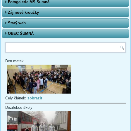
Fotogalerie MŠ Šumná
Zájmové kroužky
Starý web
OBEC ŠUMNÁ
Vyhledávání
Den matek
Celý článek:
zobrazit
Dezifekce školy