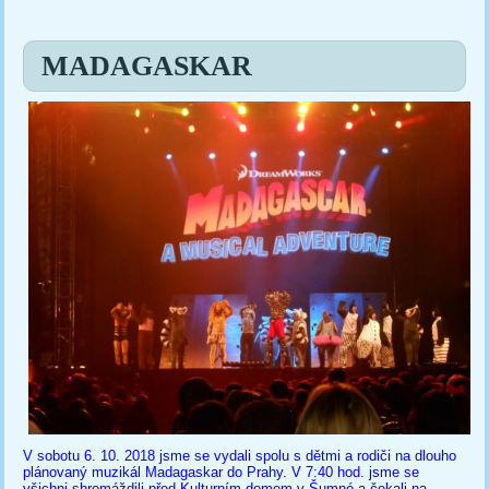
Jste zde
MADAGASKAR
V sobotu 6. 10. 2018 jsme se vydali spolu s dětmi a rodiči na dlouho
plánovaný muzikál Madagaskar do Prahy. V 7:40 hod. jsme se
všichni shromáždili před Kulturním domem v Šumné a čekali na