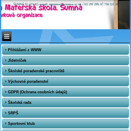
ŠUMNÁ 92, 671 02; e-mail: zssumna@zssumna.cz; tel.: 515 291 299; IČ 750 223 20
Přihlášení z WWW
Jídelníček
Školské poradenské pracoviště
Výchovné poradenství
GDPR (Ochrana osobních údajů)
Školská rada
SRPŠ
Sportovní klub