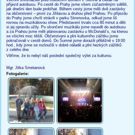
příjezd autobusu. Po cestě do Prahy jsme všem zúčastněným sdělili,
jak dnešní den bude probíhat. Během cesty jsme měli dvě zastávky
na občerstvení – první za Jihlavou a druhou před Prahou. Po příjezdu
do Prahy jsme chvíli strávili v parku Stromovka, odkud jsme šli
rovnou na muzikálovou show. Představení trvalo cca 80 minut a děti
si jej opravdu užily. Po skončení muzikálu jsme nasedli do autobusu
a za Prahou jsme měli plánovanou zastávku u McDonald´s, na kterou
se všichni moc těšili. Občerstveni a plni kulturního zážitku jsme
pokračovali v cestě domů. Do Šumné jsme dorazili přibližně v 19:00
hod., kdy jsme se rozloučili v dobré náladě a plni hezkých zážitků
z celého dne.
Věříme, že to nebyl náš poslední společný výlet za kulturou.
Mgr. Jitka Smetanová
Fotogalerie: