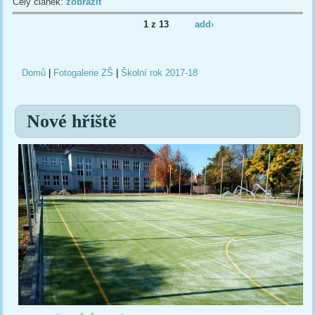
Celý článek:
zobrazit
1 z 13
add›
Domů
|
Fotogalerie ZŠ
|
Školní rok 2017-18
Jste zde
Nové hřiště