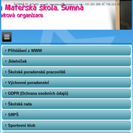
ŠUMNÁ 92, 671 02; e-mail: zssumna@zssumna.cz; tel.: 515 291 299; IČ 750 223 20
Přihlášení z WWW
Jídelníček
Školské poradenské pracoviště
Výchovné poradenství
GDPR (Ochrana osobních údajů)
Školská rada
SRPŠ
Sportovní klub