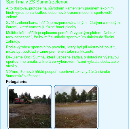
Sport má v ZŠ Šumná zelenou
A to doslova, protože na původním kamenitém prašném školním
hřišti vyrostlo za krátkou dobu nové krásné moderní sportoviště
zelené.
Svěží zelená barva hřiště je rozporcována bílými, žlutými a modrými
čarami, které vymezují různé hrací plochy.
Multifunkční hřiště je oploceno poměrně vysokým plotem. Nehrozí
tedy nebezpečí, že by míče utíkaly sportovcům daleko do školní
zahrady.
Podle výrobce sportovního povrchu, který byl při výstavbě použit,
může být podklad v zimě přeměněn také na kluziště.
Děkujeme Obci Šumná, která úspěšně žádala o dotaci na výstavbu
sportovního areálu, a která ve výběrovém řízení vybrala dodavatele
stavby.
Věříme, že nové hřiště podpoří sportovní aktivity žáků i široké
šumenské veřejnosti.
Fotogalerie: