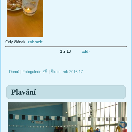
Celý článek:
zobrazit
1 z 13
add›
Domů
|
Fotogalerie ZŠ
|
Školní rok 2016-17
Jste zde
Plavání