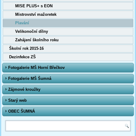
MISE PLUS+ s EON
Mistrovství mažoretek
Plavání
Velikonoční dílny
Zahájení školního roku
Školní rok 2015-16
Dezinfekce ZŠ
Fotogalerie MŠ Horní Břečkov
Fotogalerie MŠ Šumná
Zájmové kroužky
Starý web
OBEC ŠUMNÁ
Vyhledávání