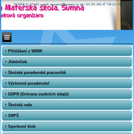
ŠUMNÁ 92, 671 02; e-mail: zssumna@zssumna.cz; tel.: 515 291 299; IČ 750 223 20
Přihlášení z WWW
Jídelníček
Školské poradenské pracoviště
Výchovné poradenství
GDPR (Ochrana osobních údajů)
Školská rada
SRPŠ
Sportovní klub