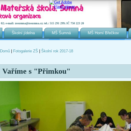
2; e-mail: zssumna@zssumna.cz; tel.: 515 291 299; IČ 750 223 20
Školní jídelna
MŠ Šumná
MŠ Horní Břečkov
Domů
|
Fotogalerie ZŠ
|
Školní rok 2017-18
Jste zde
Vaříme s "Přimkou"