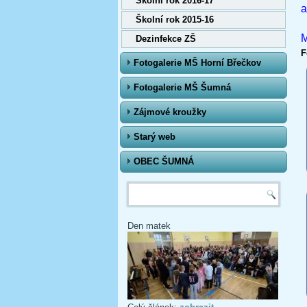
Školní rok 2016-17
a
Školní rok 2015-16
M
Dezinfekce ZŠ
F
Fotogalerie MŠ Horní Břečkov
Fotogalerie MŠ Šumná
Zájmové kroužky
Starý web
OBEC ŠUMNÁ
Vyhledávání
Den matek