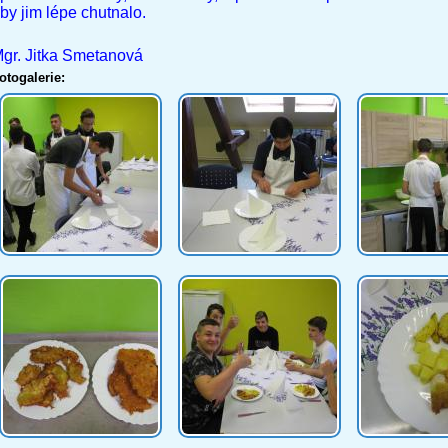
by jim lépe chutnalo.
gr. Jitka Smetanová
otogalerie: