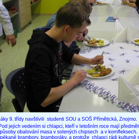
áky 9. třídy navštívili studenti SOU a SOŠ Přímětická, Znojmo.
od jejich vedením si chlapci, kteří v letošním roce mají předm
působy obalování masa v solených chipsech a v kornfleksech. K
pékané brambory, bramboráky, a protože chlapci rádi kulturně stol