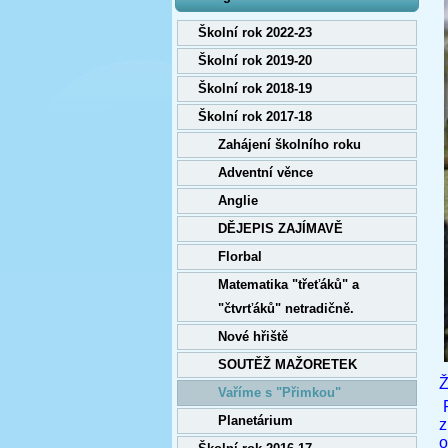
Školní rok 2022-23
Školní rok 2019-20
Školní rok 2018-19
Školní rok 2017-18
Zahájení školního roku
Adventní věnce
Anglie
DĚJEPIS ZAJÍMAVĚ
Florbal
Matematika "třeťáků" a
"čtvrťáků" netradičně.
Nové hřiště
SOUTĚŽ MAŽORETEK
Ž
Vaříme s "Přimkou"
P
Planetárium
z
o