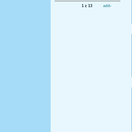
1 z 13
add›