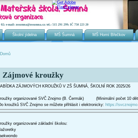
2; e-mail: zssumna@zssumna.cz; tel.: 515 291 299; IČ 750 223 20
Školní jídelna
MŠ Šumná
MŠ Horní Břečkov
Domů
Jste zde
Zájmové kroužky
ABÍDKA ZÁJMOVÝCH KROUŽKŮ V ZŠ ŠUMNÁ, ŠKOLNÍ ROK 2025/26
roužky organizované SVČ Znojmo (B. Čermák) (Minimální počet 10 dět
o kroužků SVČ Znojmo se můžete přihlásit i elektronicky:
https://svcznojmo
roužky organizované základní školou:
ažoretky
aekwondo