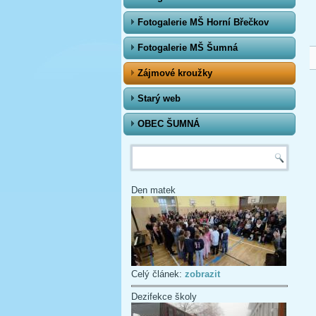
Fotogalerie MŠ Horní Břečkov
Fotogalerie MŠ Šumná
Zájmové kroužky
Starý web
OBEC ŠUMNÁ
Vyhledávání
Den matek
Celý článek:
zobrazit
Dezifekce školy