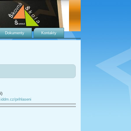
Dokumenty
Kontakty
í)
.iddm.cz/prihlaseni