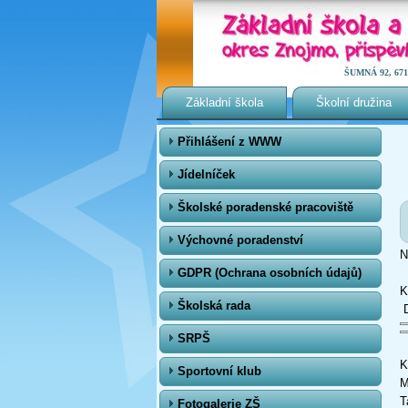
ŠUMNÁ 92, 671 0
Základní škola
Školní družina
Přihlášení z WWW
Jídelníček
Školské poradenské pracoviště
Výchovné poradenství
N
GDPR (Ochrana osobních údajů)
K
Školská rada
D
SRPŠ
K
Sportovní klub
M
T
Fotogalerie ZŠ