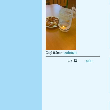
Celý článek:
zobrazit
1 z 13
add›