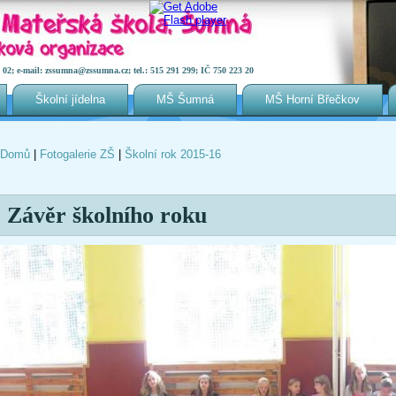
2; e-mail: zssumna@zssumna.cz; tel.: 515 291 299; IČ 750 223 20
Školní jídelna
MŠ Šumná
MŠ Horní Břečkov
Domů
|
Fotogalerie ZŠ
|
Školní rok 2015-16
Jste zde
Závěr školního roku