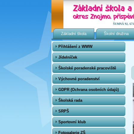
ŠUMNÁ 92, 671 0
Základní škola
Školní družina
Přihlášení z WWW
Jídelníček
Školské poradenské pracoviště
Výchovné poradenství
GDPR (Ochrana osobních údajů)
Školská rada
SRPŠ
Sportovní klub
Fotogalerie ZŠ