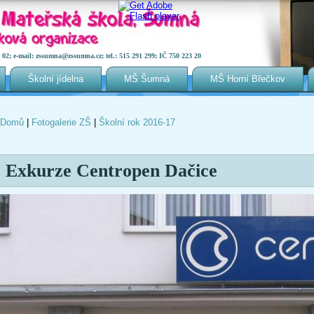
2; e-mail: zssumna@zssumna.cz; tel.: 515 291 299; IČ 750 223 20
Školní jídelna
MŠ Šumná
MŠ Horní Břečkov
Domů
|
Fotogalerie ZŠ
|
Školní rok 2016-17
Jste zde
Exkurze Centropen Dačice