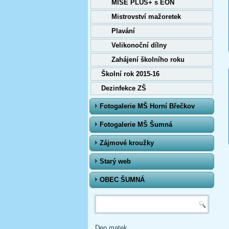
MISE PLUS+ s EON
Mistrovství mažoretek
Plavání
Velikonoční dílny
Zahájení školního roku
Školní rok 2015-16
Dezinfekce ZŠ
Fotogalerie MŠ Horní Břečkov
Fotogalerie MŠ Šumná
Zájmové kroužky
Starý web
OBEC ŠUMNÁ
Vyhledávání
Den matek