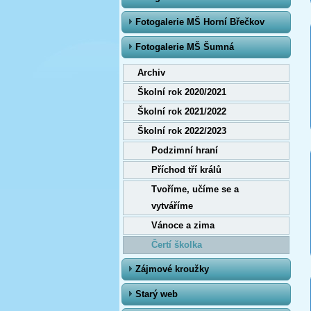
Fotogalerie MŠ Horní Břečkov
Fotogalerie MŠ Šumná
Archiv
Školní rok 2020/2021
Školní rok 2021/2022
Školní rok 2022/2023
Podzimní hraní
Příchod tří králů
Tvoříme, učíme se a
vytváříme
Vánoce a zima
Čertí školka
Zájmové kroužky
Starý web