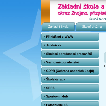
ŠUMNÁ 92, 671 0
Základní škola
Školní družina
Přihlášení z WWW
Jídelníček
Školské poradenské pracoviště
Výchovné poradenství
F
GDPR (Ochrana osobních údajů)
Školská rada
SRPŠ
Sportovní klub
Fotogalerie ZŠ