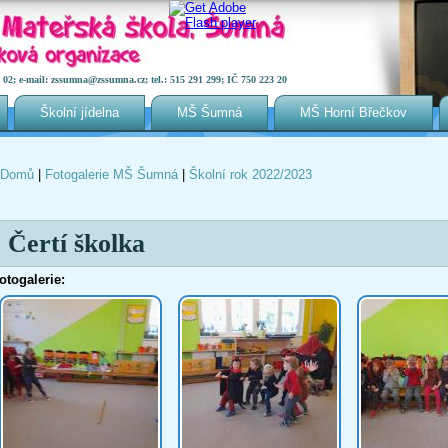
2; e-mail: zssumna@zssumna.cz; tel.: 515 291 299; IČ 750 223 20
Školní jídelna
MŠ Šumná
MŠ Horní Břečkov
Domů
|
Fotogalerie MŠ Šumná
|
Školní rok 2022/2023
Jste zde
Čertí školka
otogalerie: