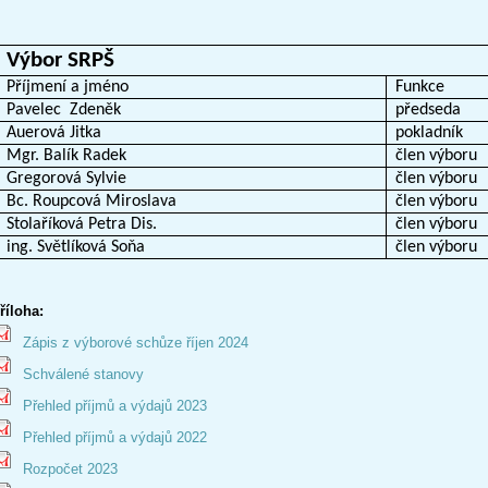
Výbor SRPŠ
Příjmení a jméno
Funkce
Pavelec
Zdeněk
předseda
Auerová Jitka
pokladník
Mgr. Balík Radek
člen výboru
Gregorová Sylvie
člen výboru
Bc. Roupcová Miroslava
člen výboru
Stolaříková Petra Dis.
člen výboru
ing. Světlíková Soňa
člen výboru
říloha:
Zápis z výborové schůze říjen 2024
Schválené stanovy
Přehled příjmů a výdajů 2023
Přehled příjmů a výdajů 2022
Rozpočet 2023