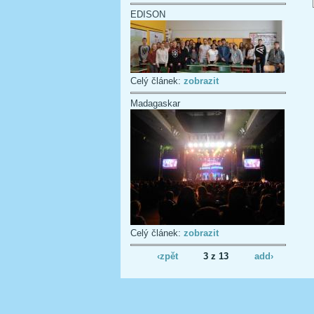
EDISON
Celý článek:
zobrazit
Madagaskar
Celý článek:
zobrazit
‹zpět
3 z 13
add›