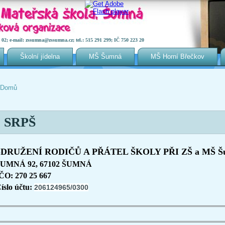
2; e-mail: zssumna@zssumna.cz; tel.: 515 291 299; IČ 750 223 20
Školní jídelna
MŠ Šumná
MŠ Horní Břečkov
Domů
Jste zde
SRPŠ
SDRUŽENÍ RODIČŮ A PŘÁTEL ŠKOLY PŘI ZŠ a MŠ Šum
ŠUMNÁ 92, 67102 ŠUMNÁ
ČO: 270 25 667
íslo účtu:
206124965/0300