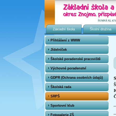
ŠUMNÁ 92, 671 0
Základní škola
Školní družina
Přihlášení z WWW
Jídelníček
Školské poradenské pracoviště
Výchovné poradenství
GDPR (Ochrana osobních údajů)
Školská rada
I
SRPŠ
Č
Sportovní klub
Fotogalerie ZŠ