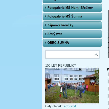
Fotogalerie MŠ Horní Břečkov
Fotogalerie MŠ Šumná
Zájmové kroužky
Starý web
OBEC ŠUMNÁ
Vyhledávání
100 LET REPUBLIKY
P
Celý článek:
zobrazit