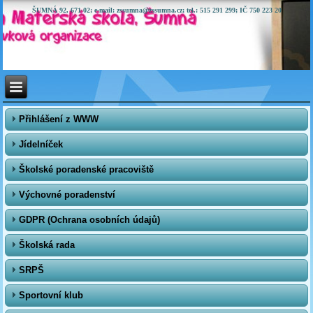
ŠUMNÁ 92, 671 02; e-mail: zssumna@zssumna.cz; tel.: 515 291 299; IČ 750 223 20
Přihlášení z WWW
Jídelníček
Školské poradenské pracoviště
Výchovné poradenství
GDPR (Ochrana osobních údajů)
Školská rada
SRPŠ
Sportovní klub